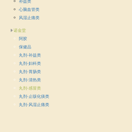
补益类
心脑血管类
风湿止痛类
诺金堂
阿胶
保健品
丸剂-补益类
丸剂-妇科类
丸剂-胃肠类
丸剂-清热类
丸剂-感冒类
丸剂-止咳化痰类
丸剂-风湿止痛类