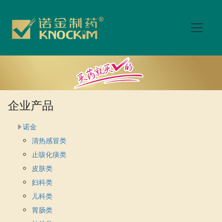
企业产品
诺金
清热感冒类
止咳化痰类
皮肤类
妇科类
儿科类
胃肠类