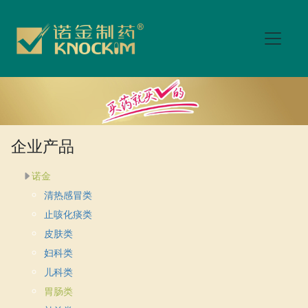
企业产品
诺金
清热感冒类
止咳化痰类
皮肤类
妇科类
儿科类
胃肠类