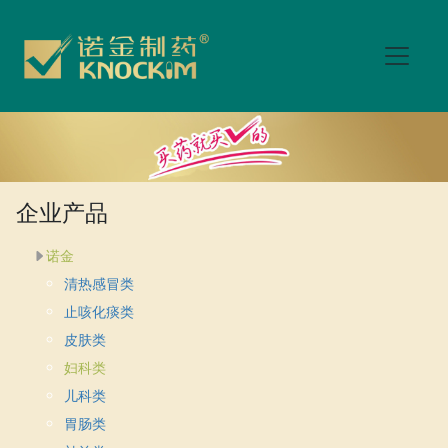
企业产品
诺金
清热感冒类
止咳化痰类
皮肤类
妇科类
儿科类
胃肠类