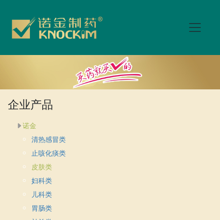
企业产品
诺金
清热感冒类
止咳化痰类
皮肤类
妇科类
儿科类
胃肠类